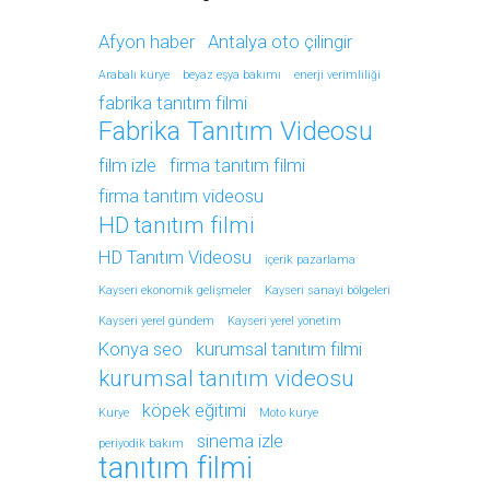
Afyon haber
Antalya oto çilingir
Arabalı kurye
beyaz eşya bakımı
enerji verimliliği
fabrika tanıtım filmi
Fabrika Tanıtım Videosu
film izle
firma tanıtım filmi
firma tanıtım videosu
HD tanıtım filmi
HD Tanıtım Videosu
içerik pazarlama
Kayseri ekonomik gelişmeler
Kayseri sanayi bölgeleri
Kayseri yerel gündem
Kayseri yerel yönetim
Konya seo
kurumsal tanıtım filmi
kurumsal tanıtım videosu
köpek eğitimi
Kurye
Moto kurye
sinema izle
periyodik bakım
tanıtım filmi