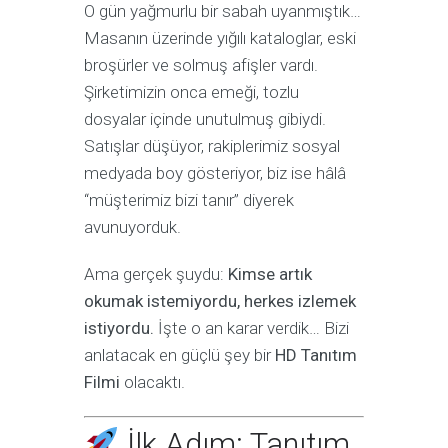
O gün yağmurlu bir sabah uyanmıştık…
Masanın üzerinde yığılı kataloglar, eski
broşürler ve solmuş afişler vardı.
Şirketimizin onca emeği, tozlu
dosyalar içinde unutulmuş gibiydi.
Satışlar düşüyor, rakiplerimiz sosyal
medyada boy gösteriyor, biz ise hâlâ
“müşterimiz bizi tanır” diyerek
avunuyorduk.
Ama gerçek şuydu:
Kimse artık
okumak istemiyordu, herkes izlemek
istiyordu.
İşte o an karar verdik… Bizi
anlatacak en güçlü şey bir
HD Tanıtım
Filmi
olacaktı.
İlk Adım: Tanıtım