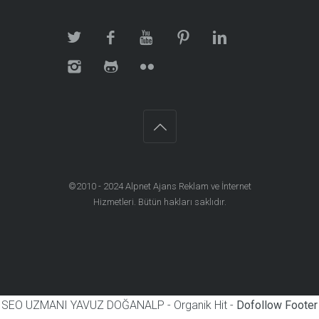
©2010 - 2024
Alpnet Ajans Reklam ve İnternet
Hizmetleri
. Bütün hakları saklıdır.
SEO UZMANI YAVUZ DOĞANALP - Organik Hit -
Dofollow Footer