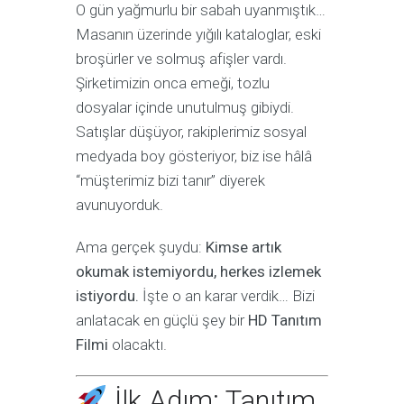
O gün yağmurlu bir sabah uyanmıştık…
Masanın üzerinde yığılı kataloglar, eski
broşürler ve solmuş afişler vardı.
Şirketimizin onca emeği, tozlu
dosyalar içinde unutulmuş gibiydi.
Satışlar düşüyor, rakiplerimiz sosyal
medyada boy gösteriyor, biz ise hâlâ
“müşterimiz bizi tanır” diyerek
avunuyorduk.
Ama gerçek şuydu:
Kimse artık
okumak istemiyordu, herkes izlemek
istiyordu.
İşte o an karar verdik… Bizi
anlatacak en güçlü şey bir
HD Tanıtım
Filmi
olacaktı.
İlk Adım: Tanıtım