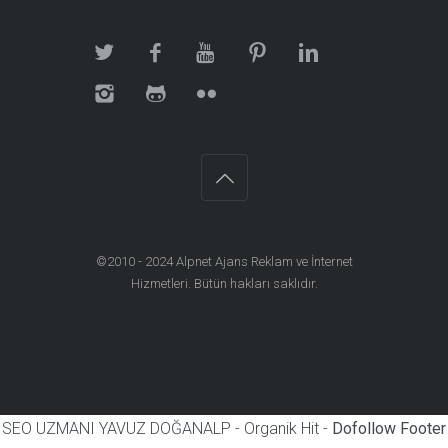
©2010 - 2024
Alpnet Ajans Reklam ve İnternet
Hizmetleri
. Bütün hakları saklıdır.
SEO UZMANI YAVUZ DOĞANALP - Organik Hit -
Dofollow Footer