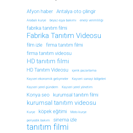
Afyon haber
Antalya oto çilingir
Arabalı kurye
beyaz eşya bakımı
enerji verimliliği
fabrika tanıtım filmi
Fabrika Tanıtım Videosu
film izle
firma tanıtım filmi
firma tanıtım videosu
HD tanıtım filmi
HD Tanıtım Videosu
içerik pazarlama
Kayseri ekonomik gelişmeler
Kayseri sanayi bölgeleri
Kayseri yerel gündem
Kayseri yerel yönetim
Konya seo
kurumsal tanıtım filmi
kurumsal tanıtım videosu
köpek eğitimi
Kurye
Moto kurye
sinema izle
periyodik bakım
tanıtım filmi