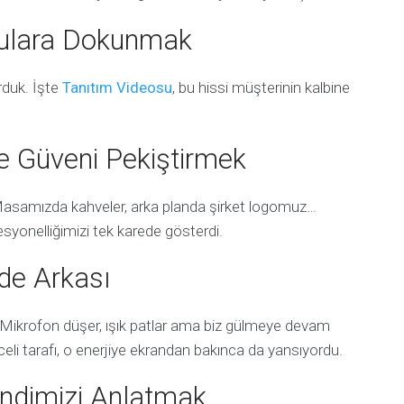
gulara Dokunmak
rduk. İşte
Tanıtım Videosu
, bu hissi müşterinin kalbine
le Güveni Pekiştirmek
Masamızda kahveler, arka planda şirket logomuz…
ofesyonelliğimizi tek karede gösterdi.
de Arkası
 Mikrofon düşer, ışık patlar ama biz gülmeye devam
eli tarafı, o enerjiye ekrandan bakınca da yansıyordu.
Kendimizi Anlatmak