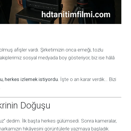
solmuş afişler vardı. Şirketimizin onca emeği, tozlu
rakiplerimiz sosyal medyada boy gösteriyor, biz ise hâlâ
, herkes izlemek istiyordu.
İşte o an karar verdik… Bizi
.
ikrinin Doğuşu
z” dedim. İlk başta herkes gülümsedi. Sonra kameralar,
markamızın hikâyesini görüntülerle yazmaya başladık.