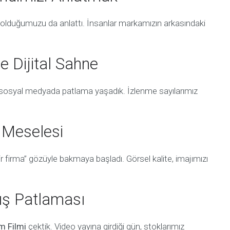
im olduğumuzu da anlattı. İnsanlar markamızın arkasındaki
e Dijital Sahne
osyal medyada patlama yaşadık. İzlenme sayılarımız
j Meselesi
bir firma” gözüyle bakmaya başladı. Görsel kalite, imajımızı
tış Patlaması
m Filmi
çektik. Video yayına girdiği gün, stoklarımız