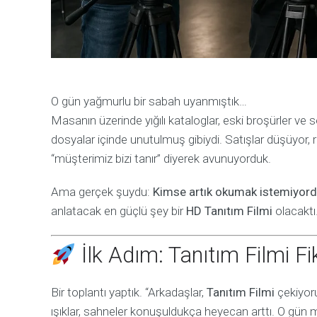
O gün yağmurlu bir sabah uyanmıştık…
Masanın üzerinde yığılı kataloglar, eski broşürler ve 
dosyalar içinde unutulmuş gibiydi. Satışlar düşüyor, 
“müşterimiz bizi tanır” diyerek avunuyorduk.
Ama gerçek şuydu:
Kimse artık okumak istemiyordu
anlatacak en güçlü şey bir
HD Tanıtım Filmi
olacaktı
İlk Adım: Tanıtım Filmi F
Bir toplantı yaptık. “Arkadaşlar,
Tanıtım Filmi
çekiyoru
ışıklar, sahneler konuşuldukça heyecan arttı. O gün 