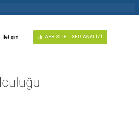
WEB SİTE - SEO ANALİZİ
İletişim
lculuğu