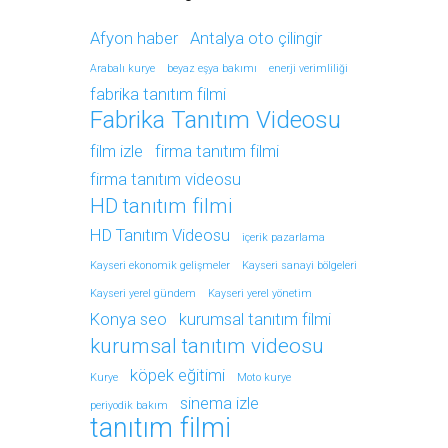
Afyon haber
Antalya oto çilingir
Arabalı kurye
beyaz eşya bakımı
enerji verimliliği
fabrika tanıtım filmi
Fabrika Tanıtım Videosu
film izle
firma tanıtım filmi
firma tanıtım videosu
HD tanıtım filmi
HD Tanıtım Videosu
içerik pazarlama
Kayseri ekonomik gelişmeler
Kayseri sanayi bölgeleri
Kayseri yerel gündem
Kayseri yerel yönetim
Konya seo
kurumsal tanıtım filmi
kurumsal tanıtım videosu
köpek eğitimi
Kurye
Moto kurye
sinema izle
periyodik bakım
tanıtım filmi