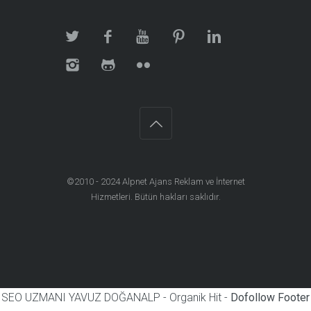
©2010 - 2024
Alpnet Ajans Reklam ve İnternet
Hizmetleri
. Bütün hakları saklıdır.
SEO UZMANI YAVUZ DOĞANALP - Organik Hit -
Dofollow Footer