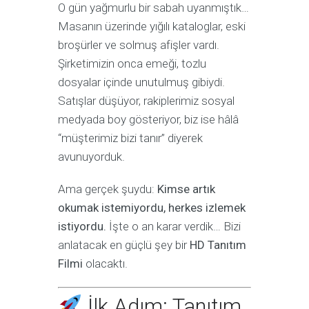
O gün yağmurlu bir sabah uyanmıştık…
Masanın üzerinde yığılı kataloglar, eski
broşürler ve solmuş afişler vardı.
Şirketimizin onca emeği, tozlu
dosyalar içinde unutulmuş gibiydi.
Satışlar düşüyor, rakiplerimiz sosyal
medyada boy gösteriyor, biz ise hâlâ
“müşterimiz bizi tanır” diyerek
avunuyorduk.
Ama gerçek şuydu:
Kimse artık
okumak istemiyordu, herkes izlemek
istiyordu.
İşte o an karar verdik… Bizi
anlatacak en güçlü şey bir
HD Tanıtım
Filmi
olacaktı.
İlk Adım: Tanıtım