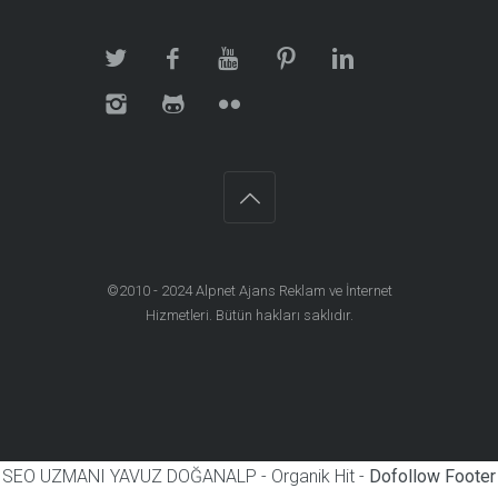
©2010 - 2024
Alpnet Ajans Reklam ve İnternet
Hizmetleri
. Bütün hakları saklıdır.
SEO UZMANI YAVUZ DOĞANALP - Organik Hit -
Dofollow Footer