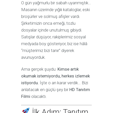
O gün yağmurlu bir sabah uyanmıştık…
Masanın üzerinde yığılı kataloglar, eski
broşürler ve solmuş afişler vardı.
Şirketimizin onca emeği, tozlu
dosyalar içinde unutulmuş gibiydi.
Satışlar düşüyor, rakiplerimiz sosyal
medyada boy gösteriyor, biz ise hâlâ
“müşterimiz bizi tanır” diyerek
avunuyorduk.
Ama gerçek şuydu:
Kimse artık
okumak istemiyordu, herkes izlemek
istiyordu.
İşte o an karar verdik… Bizi
anlatacak en güçlü şey bir
HD Tanıtım
Filmi
olacaktı.
İlk Adım: Tanıtım