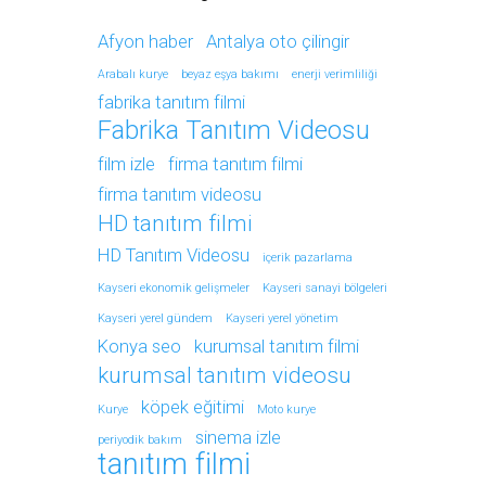
Afyon haber
Antalya oto çilingir
Arabalı kurye
beyaz eşya bakımı
enerji verimliliği
fabrika tanıtım filmi
Fabrika Tanıtım Videosu
film izle
firma tanıtım filmi
firma tanıtım videosu
HD tanıtım filmi
HD Tanıtım Videosu
içerik pazarlama
Kayseri ekonomik gelişmeler
Kayseri sanayi bölgeleri
Kayseri yerel gündem
Kayseri yerel yönetim
Konya seo
kurumsal tanıtım filmi
kurumsal tanıtım videosu
köpek eğitimi
Kurye
Moto kurye
sinema izle
periyodik bakım
tanıtım filmi