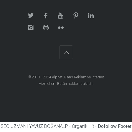
©2010 - 2024
Alpnet Ajans Reklam ve İnternet
Hizmetleri
. Bütün hakları saklıdır.
SEO UZMANI YAVUZ DOĞANALP - Organik Hit -
Dofollow Footer