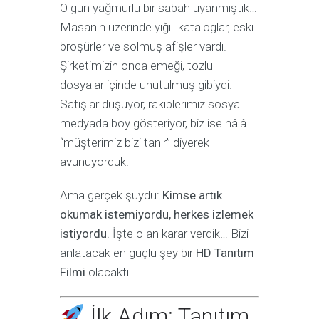
O gün yağmurlu bir sabah uyanmıştık…
Masanın üzerinde yığılı kataloglar, eski
broşürler ve solmuş afişler vardı.
Şirketimizin onca emeği, tozlu
dosyalar içinde unutulmuş gibiydi.
Satışlar düşüyor, rakiplerimiz sosyal
medyada boy gösteriyor, biz ise hâlâ
“müşterimiz bizi tanır” diyerek
avunuyorduk.
Ama gerçek şuydu:
Kimse artık
okumak istemiyordu, herkes izlemek
istiyordu.
İşte o an karar verdik… Bizi
anlatacak en güçlü şey bir
HD Tanıtım
Filmi
olacaktı.
İlk Adım: Tanıtım