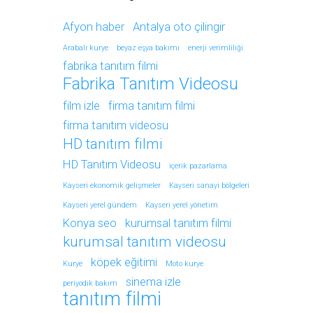
Afyon haber
Antalya oto çilingir
Arabalı kurye
beyaz eşya bakımı
enerji verimliliği
fabrika tanıtım filmi
Fabrika Tanıtım Videosu
film izle
firma tanıtım filmi
firma tanıtım videosu
HD tanıtım filmi
HD Tanıtım Videosu
içerik pazarlama
Kayseri ekonomik gelişmeler
Kayseri sanayi bölgeleri
Kayseri yerel gündem
Kayseri yerel yönetim
Konya seo
kurumsal tanıtım filmi
kurumsal tanıtım videosu
köpek eğitimi
Kurye
Moto kurye
sinema izle
periyodik bakım
tanıtım filmi