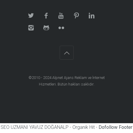
©2010 - 2024
Alpnet Ajans Reklam ve İnternet
Hizmetleri
. Bütün hakları saklıdır.
SEO UZMANI YAVUZ DOĞANALP - Organik Hit -
Dofollow Footer