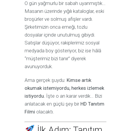
O gün yağmurlu bir sabah uyanmıştık…
Masanın üzerinde yığılı kataloglar, eski
broşürler ve solmuş afişler vardı.
Şirketimizin onca emeği, tozlu
dosyalar içinde unutulmuş gibiydi.
Satışlar düşüyor, rakiplerimiz sosyal
medyada boy gösteriyor, biz ise hâlâ
“müşterimiz bizi tanır” diyerek
avunuyorduk.
Ama gerçek şuydu:
Kimse artık
okumak istemiyordu, herkes izlemek
istiyordu.
İşte o an karar verdik… Bizi
anlatacak en güçlü şey bir
HD Tanıtım
Filmi
olacaktı.
İlk Adım: Tanıtım