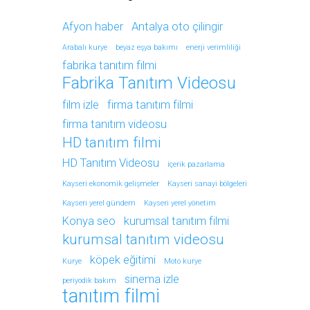
Afyon haber
Antalya oto çilingir
Arabalı kurye
beyaz eşya bakımı
enerji verimliliği
fabrika tanıtım filmi
Fabrika Tanıtım Videosu
film izle
firma tanıtım filmi
firma tanıtım videosu
HD tanıtım filmi
HD Tanıtım Videosu
içerik pazarlama
Kayseri ekonomik gelişmeler
Kayseri sanayi bölgeleri
Kayseri yerel gündem
Kayseri yerel yönetim
Konya seo
kurumsal tanıtım filmi
kurumsal tanıtım videosu
köpek eğitimi
Kurye
Moto kurye
sinema izle
periyodik bakım
tanıtım filmi