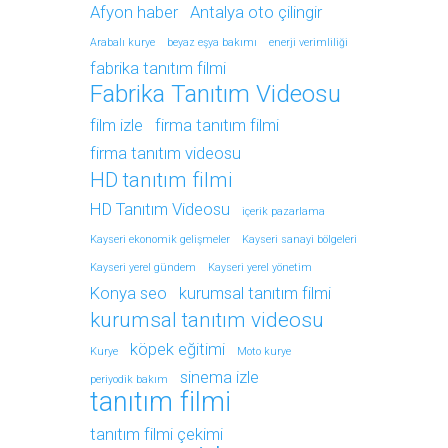
Afyon haber
Antalya oto çilingir
Arabalı kurye
beyaz eşya bakımı
enerji verimliliği
fabrika tanıtım filmi
Fabrika Tanıtım Videosu
film izle
firma tanıtım filmi
firma tanıtım videosu
HD tanıtım filmi
HD Tanıtım Videosu
içerik pazarlama
Kayseri ekonomik gelişmeler
Kayseri sanayi bölgeleri
Kayseri yerel gündem
Kayseri yerel yönetim
Konya seo
kurumsal tanıtım filmi
kurumsal tanıtım videosu
köpek eğitimi
Kurye
Moto kurye
sinema izle
periyodik bakım
tanıtım filmi
tanıtım filmi çekimi