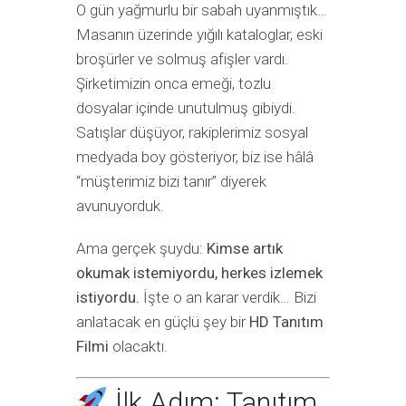
O gün yağmurlu bir sabah uyanmıştık…
Masanın üzerinde yığılı kataloglar, eski
broşürler ve solmuş afişler vardı.
Şirketimizin onca emeği, tozlu
dosyalar içinde unutulmuş gibiydi.
Satışlar düşüyor, rakiplerimiz sosyal
medyada boy gösteriyor, biz ise hâlâ
“müşterimiz bizi tanır” diyerek
avunuyorduk.
Ama gerçek şuydu:
Kimse artık
okumak istemiyordu, herkes izlemek
istiyordu.
İşte o an karar verdik… Bizi
anlatacak en güçlü şey bir
HD Tanıtım
Filmi
olacaktı.
İlk Adım: Tanıtım