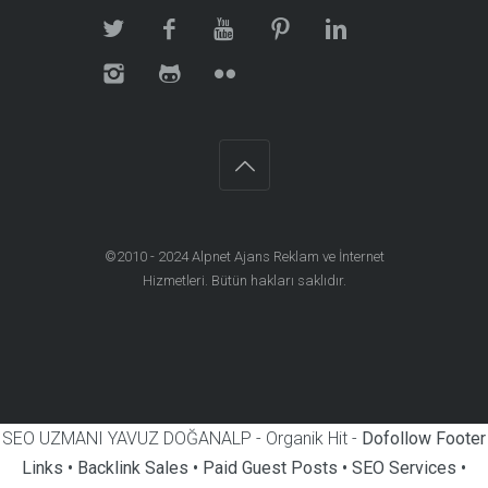
©2010 - 2024
Alpnet Ajans Reklam ve İnternet
Hizmetleri
. Bütün hakları saklıdır.
SEO UZMANI YAVUZ DOĞANALP - Organik Hit -
Dofollow Footer
Links • Backlink Sales • Paid Guest Posts • SEO Services •