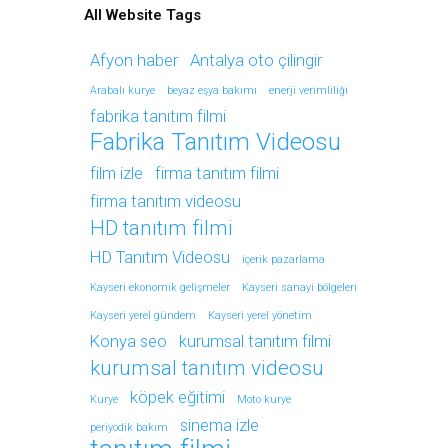
All Website Tags
Afyon haber
Antalya oto çilingir
Arabalı kurye
beyaz eşya bakımı
enerji verimliliği
fabrika tanıtım filmi
Fabrika Tanıtım Videosu
film izle
firma tanıtım filmi
firma tanıtım videosu
HD tanıtım filmi
HD Tanıtım Videosu
içerik pazarlama
Kayseri ekonomik gelişmeler
Kayseri sanayi bölgeleri
Kayseri yerel gündem
Kayseri yerel yönetim
Konya seo
kurumsal tanıtım filmi
kurumsal tanıtım videosu
köpek eğitimi
Kurye
Moto kurye
sinema izle
periyodik bakım