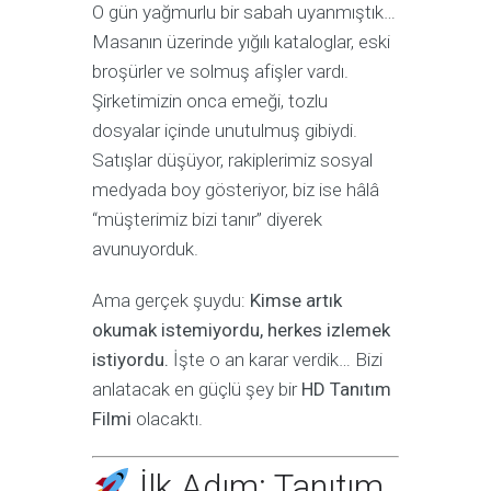
O gün yağmurlu bir sabah uyanmıştık…
Masanın üzerinde yığılı kataloglar, eski
broşürler ve solmuş afişler vardı.
Şirketimizin onca emeği, tozlu
dosyalar içinde unutulmuş gibiydi.
Satışlar düşüyor, rakiplerimiz sosyal
medyada boy gösteriyor, biz ise hâlâ
“müşterimiz bizi tanır” diyerek
avunuyorduk.
Ama gerçek şuydu:
Kimse artık
okumak istemiyordu, herkes izlemek
istiyordu.
İşte o an karar verdik… Bizi
anlatacak en güçlü şey bir
HD Tanıtım
Filmi
olacaktı.
İlk Adım: Tanıtım