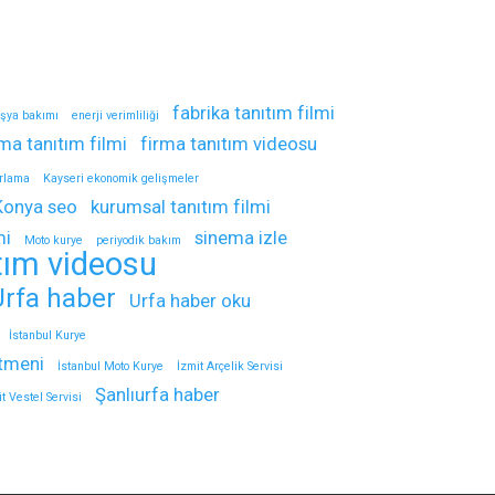
fabrika tanıtım filmi
şya bakımı
enerji verimliliği
rma tanıtım filmi
firma tanıtım videosu
arlama
Kayseri ekonomik gelişmeler
Konya seo
kurumsal tanıtım filmi
mi
sinema izle
Moto kurye
periyodik bakım
tım videosu
Urfa haber
Urfa haber oku
İstanbul Kurye
itmeni
İstanbul Moto Kurye
İzmit Arçelik Servisi
Şanlıurfa haber
t Vestel Servisi