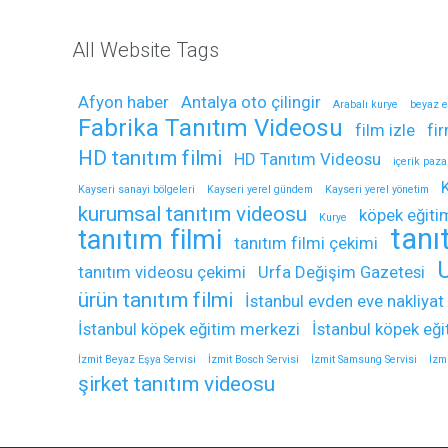
All Website Tags
Afyon haber
Antalya oto çilingir
Arabalı kurye
beyaz e
Fabrika Tanıtım Videosu
film izle
fi
HD tanıtım filmi
HD Tanıtım Videosu
içerik paz
Kayseri sanayi bölgeleri
Kayseri yerel gündem
Kayseri yerel yönetim
kurumsal tanıtım videosu
köpek eğiti
Kurye
tanı
tanıtım filmi
tanıtım filmi çekimi
tanıtım videosu çekimi
Urfa Değişim Gazetesi
ürün tanıtım filmi
İstanbul evden eve nakliyat
İstanbul köpek eğitim merkezi
İstanbul köpek eğ
İzmit Beyaz Eşya Servisi
İzmit Bosch Servisi
İzmit Samsung Servisi
İzmi
şirket tanıtım videosu