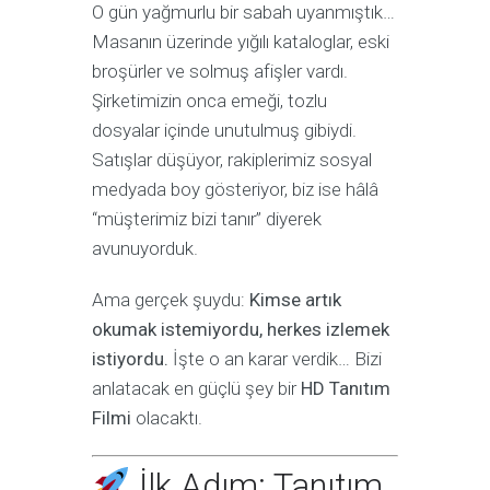
O gün yağmurlu bir sabah uyanmıştık…
Masanın üzerinde yığılı kataloglar, eski
broşürler ve solmuş afişler vardı.
Şirketimizin onca emeği, tozlu
dosyalar içinde unutulmuş gibiydi.
Satışlar düşüyor, rakiplerimiz sosyal
medyada boy gösteriyor, biz ise hâlâ
“müşterimiz bizi tanır” diyerek
avunuyorduk.
Ama gerçek şuydu:
Kimse artık
okumak istemiyordu, herkes izlemek
istiyordu.
İşte o an karar verdik… Bizi
anlatacak en güçlü şey bir
HD Tanıtım
Filmi
olacaktı.
İlk Adım: Tanıtım