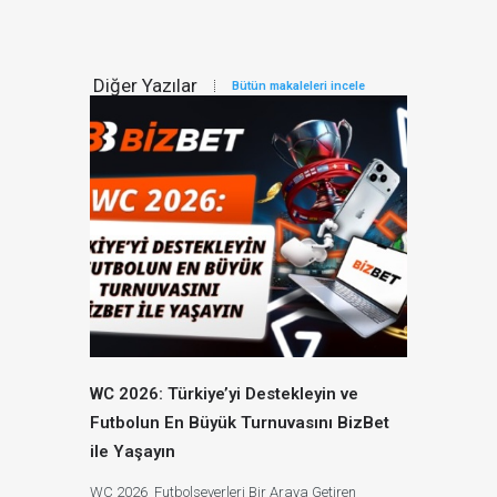
Diğer Yazılar
Bütün makaleleri incele
WC 2026: Türkiye’yi Destekleyin ve
İnstagram 
Futbolun En Büyük Turnuvasını BizBet
Paylaşılır?
ile Yaşayın
Etiketlendiğin
İki Hikaye Nas
WC 2026 Futbolseverleri Bir Araya Getiren