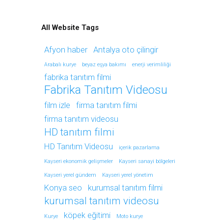
All Website Tags
Afyon haber
Antalya oto çilingir
Arabalı kurye
beyaz eşya bakımı
enerji verimliliği
fabrika tanıtım filmi
Fabrika Tanıtım Videosu
film izle
firma tanıtım filmi
firma tanıtım videosu
HD tanıtım filmi
HD Tanıtım Videosu
içerik pazarlama
Kayseri ekonomik gelişmeler
Kayseri sanayi bölgeleri
Kayseri yerel gündem
Kayseri yerel yönetim
Konya seo
kurumsal tanıtım filmi
kurumsal tanıtım videosu
köpek eğitimi
Kurye
Moto kurye