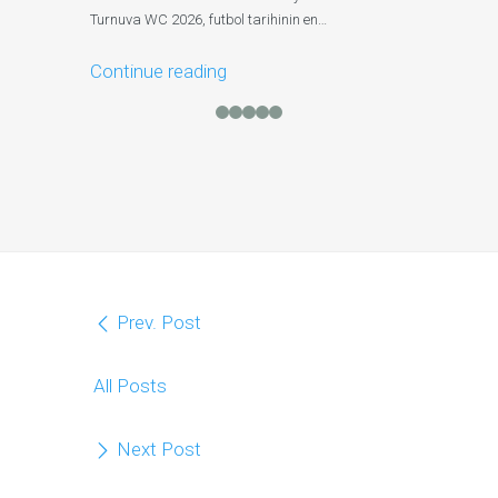
Hikayesi…
Turnuva WC 2026, futbol tarihinin en…
Continue r
Continue reading
Prev. Post
All Posts
Next Post