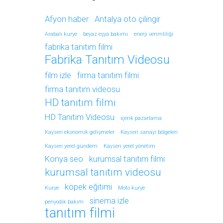
Afyon haber
Antalya oto çilingir
Arabalı kurye
beyaz eşya bakımı
enerji verimliliği
fabrika tanıtım filmi
Fabrika Tanıtım Videosu
film izle
firma tanıtım filmi
firma tanıtım videosu
HD tanıtım filmi
HD Tanıtım Videosu
içerik pazarlama
Kayseri ekonomik gelişmeler
Kayseri sanayi bölgeleri
Kayseri yerel gündem
Kayseri yerel yönetim
Konya seo
kurumsal tanıtım filmi
kurumsal tanıtım videosu
köpek eğitimi
Kurye
Moto kurye
sinema izle
periyodik bakım
tanıtım filmi