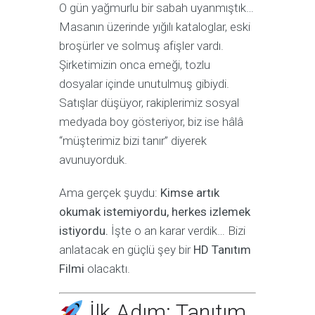
O gün yağmurlu bir sabah uyanmıştık…
Masanın üzerinde yığılı kataloglar, eski
broşürler ve solmuş afişler vardı.
Şirketimizin onca emeği, tozlu
dosyalar içinde unutulmuş gibiydi.
Satışlar düşüyor, rakiplerimiz sosyal
medyada boy gösteriyor, biz ise hâlâ
“müşterimiz bizi tanır” diyerek
avunuyorduk.
Ama gerçek şuydu:
Kimse artık
okumak istemiyordu, herkes izlemek
istiyordu.
İşte o an karar verdik… Bizi
anlatacak en güçlü şey bir
HD Tanıtım
Filmi
olacaktı.
İlk Adım: Tanıtım