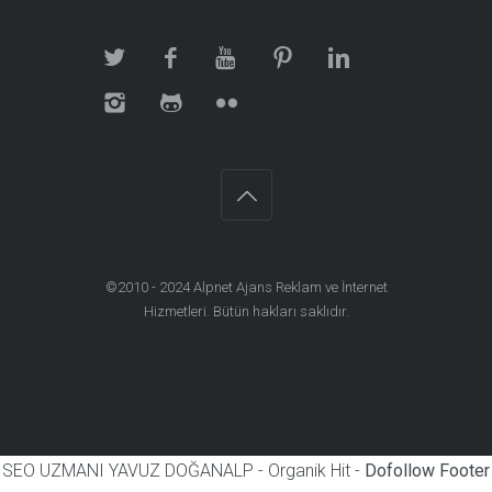
©2010 - 2024
Alpnet Ajans Reklam ve İnternet
Hizmetleri
. Bütün hakları saklıdır.
SEO UZMANI YAVUZ DOĞANALP - Organik Hit -
Dofollow Footer